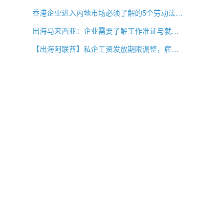
香港企业进入内地市场必须了解的5个劳动法差异
出海马来西亚：企业需要了解工作准证与就业事项
【出海阿联酋】私企工资发放期限调整，雇主薪酬管理需要关注什么？