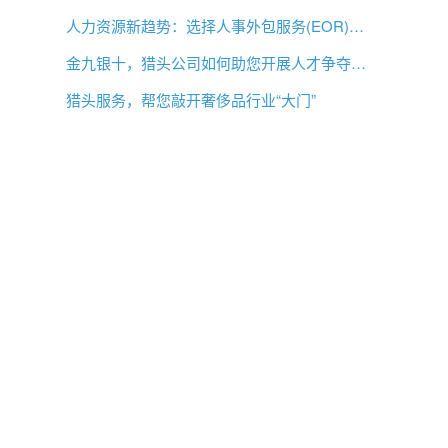
人力资源新趋势：选择人事外包服务(EOR)还是专业雇主组织(PEO)？
金九银十，猎头公司如何助您开展人才争夺战？
猎头服务，帮您敲开奢侈品行业“大门”