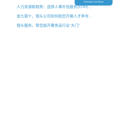
人力资源新趋势：选择人事外包服务(EOR)还是专业雇主组织(PEO)？
金九银十，猎头公司如何助您开展人才争夺战？
猎头服务，帮您敲开奢侈品行业“大门”