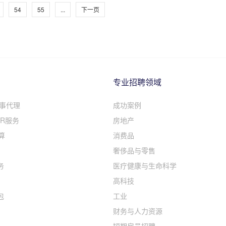
54
55
...
下一页
专业招聘领域
人事代理
成功案例
R服务
房地产
算
消费品
奢侈品与零售
务
医疗健康与生命科学
高科技
包
工业
财务与人力资源
短期雇员招聘