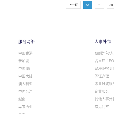
上一页
51
52
53
服务网络
人事外包
中国香港
薪酬外包/
新加坡
名义雇主EO
中国澳门
EOR服务计
中国大陆
签证办理
澳大利亚
职业过渡服
中国台湾
企业服务
越南
其他人事外
马来西亚
常见问答
泰国