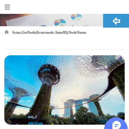
$cms.GetNode($currnode.AutoID).NodeName