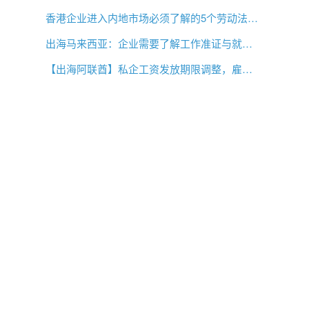
香港企业进入内地市场必须了解的5个劳动法差异
出海马来西亚：企业需要了解工作准证与就业事项
【出海阿联酋】私企工资发放期限调整，雇主薪酬管理需要关注什么？