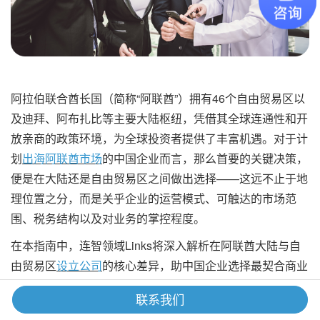
阿拉伯联合酋长国（简称“阿联酋”）拥有46个自由贸易区以
及迪拜、阿布扎比等主要大陆枢纽，凭借其全球连通性和开
放亲商的政策环境，为全球投资者提供了丰富机遇。对于计
划
出海阿联酋市场
的中国企业而言，那么首要的关键决策，
便是在大陆还是自由贸易区之间做出选择——这远不止于地
理位置之分，而是关乎企业的运营模式、可触达的市场范
围、税务结构以及对业务的掌控程度。
在本指南中，连智领域Links将深入解析在阿联酋大陆与自
由贸易区
设立公司
的核心差异，助中国企业选择最契合商业
目标的企业架构，并为后续的薪酬管理、团队搭建及人力资
联系我们
源布局提供关键参考。