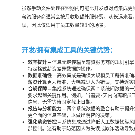
虽然手动文件处理在短期内可能比开发点对点集成更
薪资服务商通常会按月收取额外服务费。从长远来看
误，因此仅适用于员工数量较少的场景。
开发/拥有集成工具的关键优势：
效率提升 –
信息无缝传输至薪资服务商的规则引擎
特定格式薪资差异数据的操作。
数据准确性 –
高效集成是确保大规模员工薪资准确
薪资计算更为精准，大幅减少人为错误，支持近实
合规保障 –
集成系统通过确保两个系统间数据的一
要求起到关键作用。例如，当需要7天内向离职员
信息，无需等待固定截止日期。
报告与分析能力 –
两个系统数据的整合有助于提升
更全面的信息基础，以做出明智的决策。
强化薪资管控 –
系统集成通过降低人工数据操纵风
部控制。这有助于防范因人为失误或欺诈活动导致