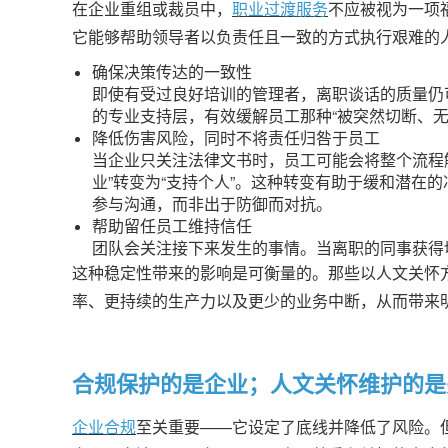
在企业重组或裁员中，
职业过渡服务
不应被视为一项
它能够帮助领导者以负责任且一致的方式执行艰难的
确保决策传达的一致性
即使有受过良好培训的管理者，离职谈话的质量仍
的专业支持层，有效缓解员工那种“被突然切断、无
降低伤害风险，同时不将责任归咎于员工
当企业只关注法律文书时，员工可能会将整个流程解
业”转变为“支持个人”。这种转变有助于缓和潜在
参与沟通，而非出于防御而对抗。
帮助留任员工维持信任
团队会关注接下来发生的事情。当离职的同事获得
这种稳定性带来的影响是可衡量的。那些以人文关怀
率、更持续的生产力以及更少的业务中断，从而带来
合规保护的是企业；人文关怀维护的是
企业合规
至关重要——它设定了底线并降低了风险。