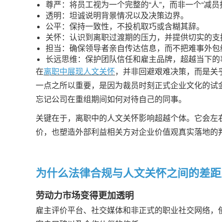
尊严：将员工视为一个完整的“人”，而非一个“减员
透明：坦诚说明背景情况以及决策边界。
公平：保持一致性，不投机取巧或含糊其辞。
关怀：认识到离职过渡期的压力，并提供切实的支
担当：确保领导者亲自传达信息，而不把难事外包
长远思维：保护团队信任和雇主品牌，超越当下的
在
离职中展现人文关怀
，并非回避艰难决策，而是关
一点之所以重要，是因为裁员时刻正式企业文化的试
忘记公司在重组期间如何对待自己的同事。
关键在于，离职中的人文关怀影响超越个体。它会左
价，也塑造外部利益相关方对企业价值观真实落地的
为什么法律合规与人文关怀之间的差距
劳动力市场变得更加透明
雇主评价平台、社交媒体和非正式的职业社交网络，