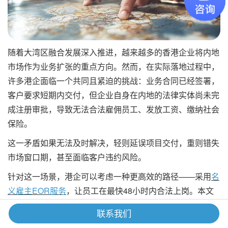
随着大湾区融合发展深入推进，越来越多的香港企业将内地
市场作为业务扩张的重点方向。然而，在实际落地过程中，
许多港企面临一个共同且紧迫的挑战：业务合同已经签署，
客户要求短期内交付，但企业自身在内地的法律实体尚未完
成注册审批，导致无法合法雇佣员工、发放工资、缴纳社会
保险。
这一矛盾如果无法及时解决，轻则延误项目交付，重则错失
市场窗口期，甚至面临客户违约风险。
针对这一场景，港企可以考虑一种更高效的路径——采用
名
义雇主EOR服务
，让员工在最快48小时内合法上岗。本文
旨在分析注册实体公司与名义雇主EOR两种路径的差异，
联系我们
阐述“先有人，后设实体”策略的合理性与可操作性。