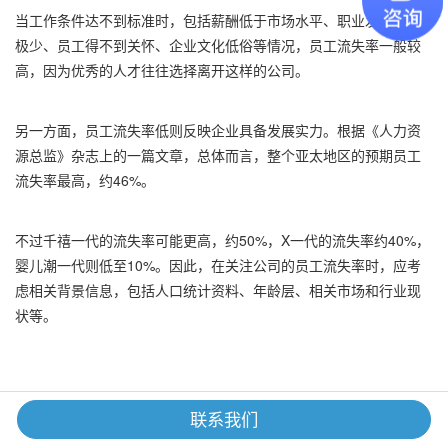
当工作条件达不到标准时，包括薪酬低于市场水平、职业发展机会
极少、员工得不到关怀、企业文化低俗等情况，员工流失率一般较
高，因为优秀的人才往往选择离开这样的公司。
另一方面，员工流失率低则反映企业具备发展实力。根据《人力资
源总监》杂志上的一篇文章，总体而言，整个亚太地区的预期员工
流失率最高，约46%。
不过千禧一代的流失率可能更高，约50%，X一代的流失率约40%，
婴儿潮一代则低至10%。因此，在关注公司的员工流失率时，应考
虑相关背景信息，包括人口统计资料、年龄层、相关市场和行业现
状等。
为什么要了解员工流失率
联系我们