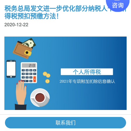
税务总局发文进一步优化部分纳税人个人所
得税预扣预缴方法！
2020-12-22
重要 I 【2021年专项附加扣除】你“一键确
联系我们
认”了吗？