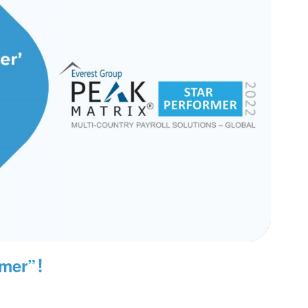
rmer”！