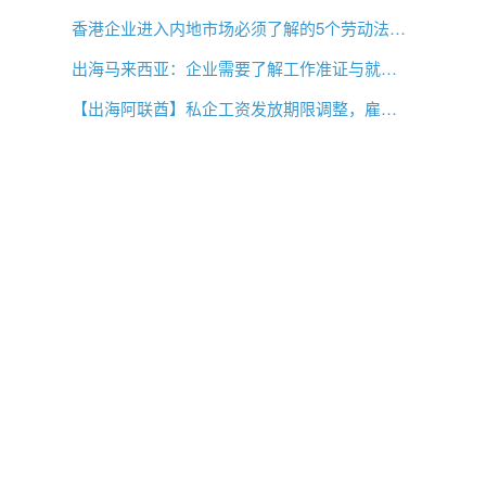
香港企业进入内地市场必须了解的5个劳动法差异
出海马来西亚：企业需要了解工作准证与就业事项
【出海阿联酋】私企工资发放期限调整，雇主薪酬管理需要关注什么？