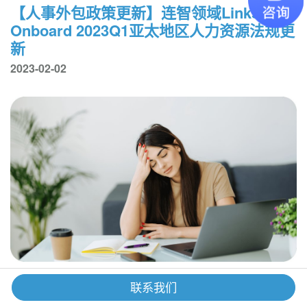
【人事外包政策更新】连智领域Links
Onboard 2023Q1亚太地区人力资源法规更
新
2023-02-02
【猎头支招】职场焦虑的表现，你中了几
联系我们
个？