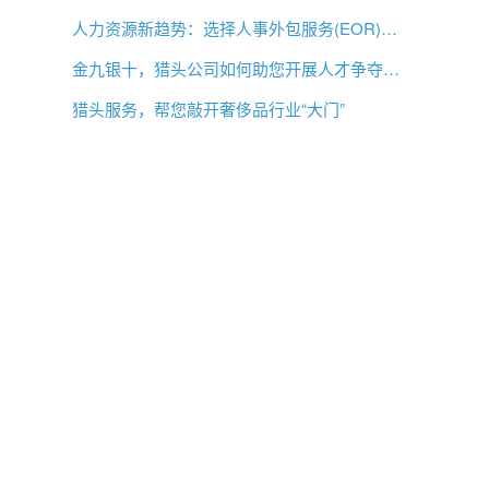
人力资源新趋势：选择人事外包服务(EOR)还是专业雇主组织(PEO)？
金九银十，猎头公司如何助您开展人才争夺战？
猎头服务，帮您敲开奢侈品行业“大门”