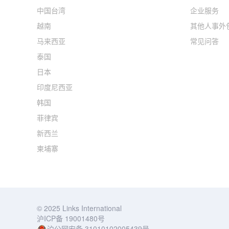
中国台湾
企业服务
越南
其他人事外
马来西亚
常见问答
泰国
日本
印度尼西亚
韩国
菲律宾
新西兰
柬埔寨
© 2025 Links International
沪ICP备 19001480号
沪公网安备
31010102005439
号