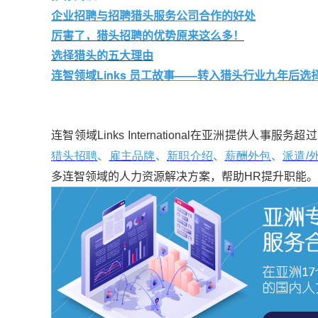
企业招聘与招聘猎头服务公司合作的好处
厉害了，猎头招聘的优势原来这么多！
选择猎头的五大理由
连智领域Links 员工故事——转入猎头行业九年后选
连智领域Links International在亚洲提供人
猎头招聘
、
雇主品牌
、
新职介绍
、
薪酬外包
、
派遣/
多连智领域的人力资源解决方案，帮助HR提升职能。