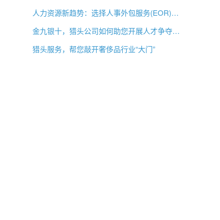
人力资源新趋势：选择人事外包服务(EOR)还是专业雇主组织(PEO)？
金九银十，猎头公司如何助您开展人才争夺战？
猎头服务，帮您敲开奢侈品行业“大门”