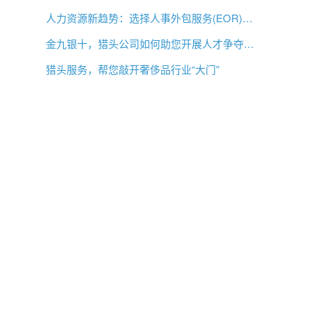
人力资源新趋势：选择人事外包服务(EOR)还是专业雇主组织(PEO)？
金九银十，猎头公司如何助您开展人才争夺战？
猎头服务，帮您敲开奢侈品行业“大门”