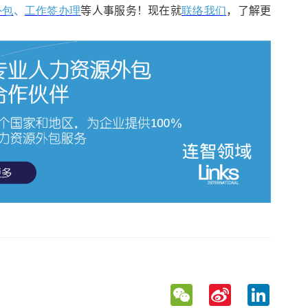
外包
、
工作签办理
等人事服务！现在就
联络我们
，了解更
WeChat
Sina
LinkedIn
Weibo