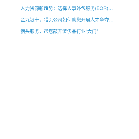
人力资源新趋势：选择人事外包服务(EOR)还是专业雇主组织(PEO)？
金九银十，猎头公司如何助您开展人才争夺战？
猎头服务，帮您敲开奢侈品行业“大门”