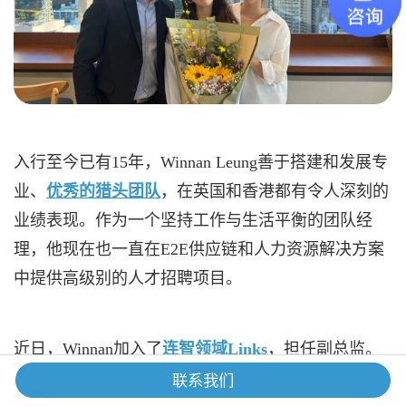
入行至今已有
15年，Winnan Leung善于搭建和发展专
业、
优秀
的
猎头
团队
，在英国和香港都有令人深刻的
业绩表现。作为一个坚持工作与生活平衡的团队经
理，他现在也一直在
E2E供应链和人力资源解决方案
中提供高级别的人才招聘项目。
近日，Winnan加入了
连智领域
Links
，担任副总监。
我们特别为他准备了专访，去深入了解作为一名有着
联系我们