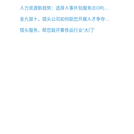
人力资源新趋势：选择人事外包服务(EOR)还是专业雇主组织(PEO)？
金九银十，猎头公司如何助您开展人才争夺战？
猎头服务，帮您敲开奢侈品行业“大门”