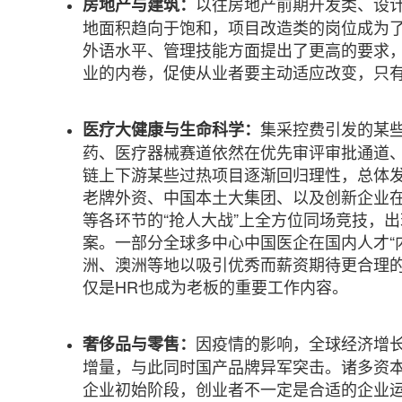
以往房地产前期开发类、设
房地产与建筑：
地面积趋向于饱和，项目改造类的岗位成为
外语水平、管理技能方面提出了更高的要求
业的内卷，促使从业者要主动适应改变，只有
集采控费引发的某
医疗大健康与生命科学：
药、医疗器械赛道依然在优先审评审批通道、
链上下游某些过热项目逐渐回归理性，总体
老牌外资、中国本土大集团、以及创新企业
等各环节的“抢人大战”上全方位同场竞技，
案。一部分全球多中心中国医企在国内人才“
洲、澳洲等地以吸引优秀而薪资期待更合理
仅是HR也成为老板的重要工作内容。
因疫情的影响，全球经济增
奢侈品与零售：
增量，与此同时国产品牌异军突击。诸多资
企业初始阶段，创业者不一定是合适的企业运营