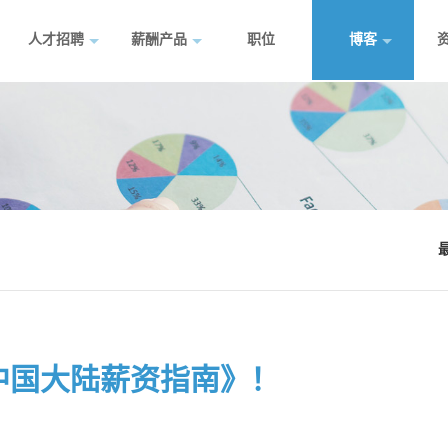
人才招聘
薪酬产品
职位
博客
22中国大陆薪资指南》！