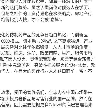
计类的岗位人才比较抢手，随着一线城市的开发土
了新的热门趋势。虽然该类岗位对候选人在学历、
，但与之相伴的工资待遇也在水涨船高。房地产行
跑得比别人快，才不会被“卷掉”。
些化药仿制药产品的竞争日趋白热化，而创新医
CXO模式、资本助力的推动之下高歌猛进。产业
发展态势对比往年依然稳健。从人才市场的角度，
在发现、临床、注册、政策策略、生产、销售市场
出现了因人设岗，灵活配置现金、股票等综合薪资方
内卷”中急流勇退，突破性把关键岗位设在北美、欧
的华人。在巨大的医疗行业人才缺口面前，留才不
长放缓，受困的奢侈品们，全靠内卷中国市场带来
本领头投资奢侈品与零售行业的国产品牌，然而在
家，因此需要挖掘更多C-level的高层管理者来